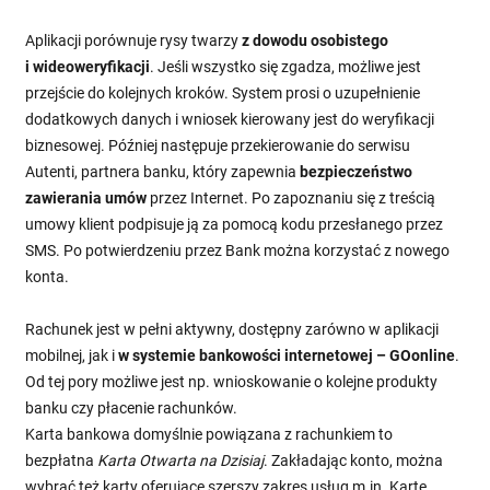
Aplikacji porównuje rysy twarzy
z dowodu osobistego
i wideoweryfikacji
. Jeśli wszystko się zgadza, możliwe jest
przejście do kolejnych kroków. System prosi o uzupełnienie
dodatkowych danych i wniosek kierowany jest do weryfikacji
biznesowej. Później następuje przekierowanie do serwisu
Autenti, partnera banku, który zapewnia
bezpieczeństwo
zawierania umów
przez Internet. Po zapoznaniu się z treścią
umowy klient podpisuje ją za pomocą kodu przesłanego przez
SMS. Po potwierdzeniu przez Bank można korzystać z nowego
konta.
Rachunek jest w pełni aktywny, dostępny zarówno w aplikacji
mobilnej, jak i
w systemie bankowości internetowej – GOonline
.
Od tej pory możliwe jest np. wnioskowanie o kolejne produkty
banku czy płacenie rachunków.
Karta bankowa domyślnie powiązana z rachunkiem to
bezpłatna
Karta Otwarta na Dzisiaj
. Zakładając konto, można
wybrać też karty oferujące szerszy zakres usług m.in. Kartę