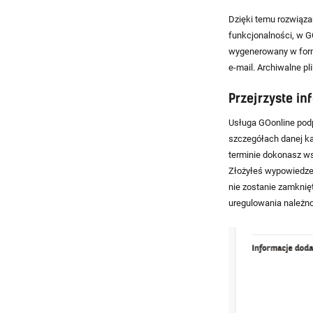
Dzięki temu rozwiąza
funkcjonalności, w G
wygenerowany w form
e-mail. Archiwalne pl
Przejrzyste in
Usługa GOonline podp
szczegółach danej ka
terminie dokonasz ws
Złożyłeś wypowiedzeni
nie zostanie zamknię
uregulowania należno