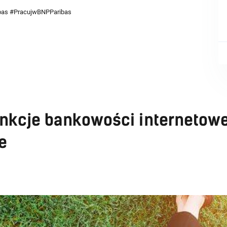
bas #PracujwBNPParibas
nkcje bankowości internetowe
e