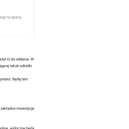
stał Ci do oddania. W
ającej także odsetki
zystasz. Będą tam
W zakładce Inwestycje
nline, widoczne będą