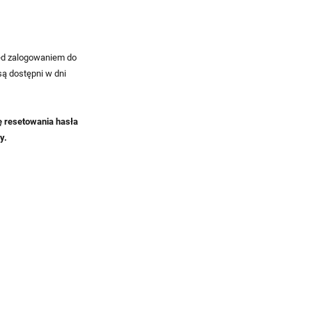
ed zalogowaniem do
są dostępni w dni
ę resetowania hasła
y.