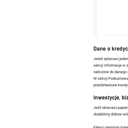
Dane o kredyc
Jeżeli spłacasz jeden
sekcji Informacje w 
naliczone do danego 
W sekcji Podsumowani
przedstawione kwoty 
Inwestycje, bi
Jeśli obracasz papie
dodaliśmy dobrze wido
Klienci premium mają