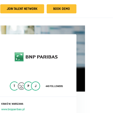
JOIN TALENT NETWORK
BOOK DEMO
T
P
J
440 FOLLOWERS
KRAKÓW, WARSZAWA
www.bnpparibas.pl