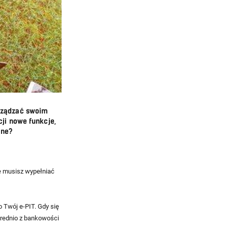
arządzać swoim
cji nowe funkcje,
ine?
ie musisz wypełniać
 Twój e-PIT. Gdy się
średnio z bankowości