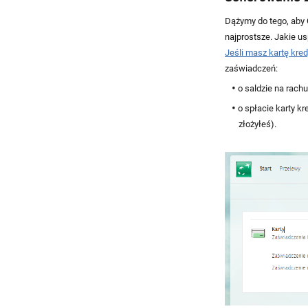
Dążymy do tego, aby 
najprostsze. Jakie u
Jeśli masz kartę kre
zaświadczeń:
o saldzie na rach
o spłacie karty k
złożyłeś).