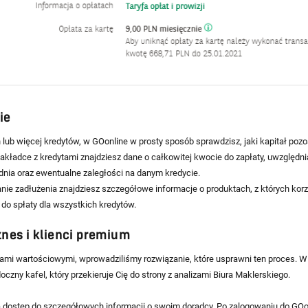
ie
 lub więcej kredytów, w GOonline w prosty sposób sprawdzisz, jaki kapitał pozo
zakładce z kredytami znajdziesz dane o całkowitej kwocie do zapłaty, uwzględni
dnia oraz ewentualne zaległości na danym kredycie.
e zadłużenia znajdziesz szczegółowe informacje o produktach, z których kor
do spłaty dla wszystkich kredytów.
znes i klienci premium
rami wartościowymi, wprowadziliśmy rozwiązanie, które usprawni ten proces. 
czny kafel, który przekieruje Cię do strony z analizami Biura Maklerskiego.
 dostęp do szczegółowych informacji o swoim doradcy. Po zalogowaniu do GOo