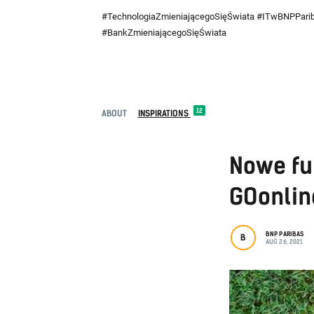
#TechnologiaZmieniającegoSięŚwiata #ITwBNPPari
#BankZmieniającegoSięŚwiata
12
ABOUT
INSPIRATIONS
Nowe fu
GOonlin
BNP PARIBAS
B
AUG 26, 2021