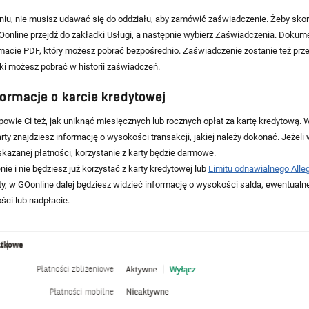
niu, nie musisz udawać się do oddziału, aby zamówić zaświadczenie. Żeby sko
Oonline przejdź do zakładki Usługi, a następnie wybierz Zaświadczenia. Dokum
acie PDF, który możesz pobrać bezpośrednio. Zaświadczenie zostanie też prz
iki możesz pobrać w historii zaświadczeń.
formacje o karcie kredytowej
owie Ci też, jak uniknąć miesięcznych lub rocznych opłat za kartę kredytową. 
rty znajdziesz informację o wysokości transakcji, jakiej należy dokonać. Jeżel
kazanej płatności, korzystanie z karty będzie darmowe.
e i nie będziesz już korzystać z karty kredytowej lub
Limitu odnawialnego Alle
ty, w GOonline dalej będziesz widzieć informację o wysokości salda, ewentualn
ści lub nadpłacie.