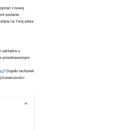
rzystać z nowej
ent zostanie
esłane na Twój adres
W zakładce o
i w przedstawionym
gro
? Dopóki rachunek
ej konieczności