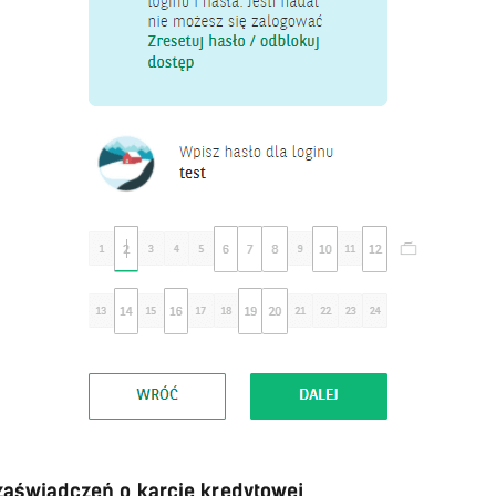
aświadczeń o karcie kredytowej