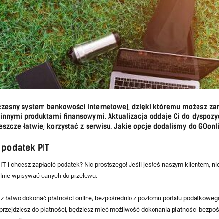
czesny system bankowości internetowej, dzięki któremu możesz z
 innymi produktami finansowymi. Aktualizacja oddaje Ci do dyspozy
jeszcze łatwiej korzystać z serwisu. Jakie opcje dodaliśmy do GOonl
 podatek PIT
PIT i chcesz zapłacić podatek? Nic prostszego! Jeśli jesteś naszym klientem, n
lnie wpisywać danych do przelewu.
sz łatwo dokonać płatności online, bezpośrednio z poziomu portalu podatkowego
i przejdziesz do płatności, będziesz mieć możliwość dokonania płatności bezpo