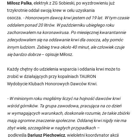
Miłosz Palka
, elektryk z ZG Sobieski, po wyzdrowieniu już
trzykrotnie oddał swoją krew w celu uzyskania
osocza.
- Honorowym dawcą krwi jestem od 19 lat. W tym czasie
oddałem ponad 20 litrów. W październiku ubiegłego roku
zachorowałem na koronawirusa. Po miesięcznej kwarantannie
zdecydowałem się na oddawanie krwi dla osocza, aby pomóc
innym ludziom. Zabieg trwa około 40 minut, ale człowiek czuje
się bardzo dobrze
– opisuje Miłosz.
Każdy chętny do udzielenia wsparcia i oddania krwi może to
zrobić w działających przy kopalniach TAURON
Wydobycie Klubach Honorowych Dawców Krwi.
- W minionym roku mogliśmy liczyć na hojność dawców krwi
wśród górników. Ta grupa zawodowa, pracująca na co dzień
w wymagających warunkach, doskonale rozumie, że takie zbiórki
mają ogromne znaczenie społeczne. Oddanej krwi nigdy nie ma
zbyt wiele, szczególnie w nagłych przypadkach –
podkreśla
Dariusz Piechowicz
, wieloletni koordynator akcji