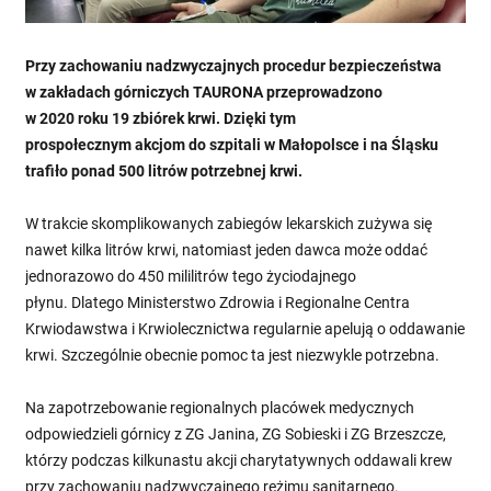
Przy zachowaniu nadzwyczajnych procedur bezpieczeństwa
w zakładach górniczych TAURONA przeprowadzono
w 2020 roku 19 zbiórek krwi. Dzięki tym
prospołecznym akcjom do szpitali w Małopolsce i na Śląsku
trafiło ponad 500 litrów potrzebnej krwi.
W trakcie skomplikowanych zabiegów lekarskich zużywa się
nawet kilka litrów krwi, natomiast jeden dawca może oddać
jednorazowo do 450 mililitrów tego życiodajnego
płynu. Dlatego Ministerstwo Zdrowia i Regionalne Centra
Krwiodawstwa i Krwiolecznictwa regularnie apelują o oddawanie
krwi. Szczególnie obecnie pomoc ta jest niezwykle potrzebna.
Na zapotrzebowanie regionalnych placówek medycznych
odpowiedzieli górnicy z ZG Janina, ZG Sobieski i ZG Brzeszcze,
którzy podczas kilkunastu akcji charytatywnych oddawali krew
przy zachowaniu nadzwyczajnego reżimu sanitarnego.