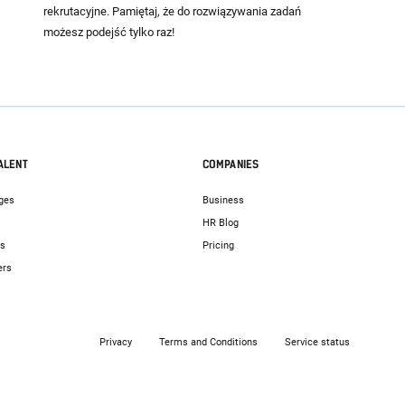
rekrutacyjne. Pamiętaj, że do rozwiązywania zadań
możesz podejść tylko raz!
ALENT
COMPANIES
ges
Business
HR Blog
bs
Pricing
ers
Privacy
Terms and Conditions
Service status