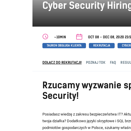
Cyber Security Hirin
~10MIN
OCT 08 - DEC 08, 2020 23:
TAURON OBSŁUGA KLIENTA
REKRUTACJA
CYBER
DOŁĄCZ DO REKRUTACJI!
POZNAJ TOK
FAQ
REGUL
Rzucamy wyzwanie sp
Security!
Posiadasz wiedzę z zakresu bezpieczeństwa IT? Aktual
twoja działka? Dodatkowo języki skryptowe i SQL b
podmiotów gospodarczych w Polsce, szukamy właśnie C