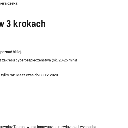
iera czeka!
w 3 krokach
 poznać bliżej.
a z zakresu cyberbezpieczeństwa (ok. 20-25 min)!
 tylko raz. Masz czas do
08.12.2020.
cownicy Tauron tworzą innowacyjne rozwiązania i wychodzą