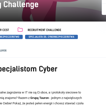
g Challenge
59 CEST
RECRUITMENT CHALLENGE
BEZPIECZEŃSTWO
SPECJALISTA DS. CYBERBEZPIECZEŃSTWA
AMIN
ecjalistom Cyber
ne zagrożenia w IT nie są Ci obce, a i protokoły sieciowe to
rzmią znajomo? Razem z
Grupą Tauron
- jednym z największych
iebie! Pokaż, że jesteś pełen energii i chcesz stawiać czoła