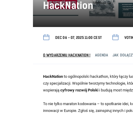
HackNation
DEC 06 - 07, 2025 11:00 CEST
VOTIN
O WYDARZENIU HACKNATION !
AGENDA
JAK DOŁĄCZ
HackNation
to ogólnopolski hackathon, który łączy l
czy specjalizacji. Wspólnie tworzymy technologie, kt
wspierają
cyfrowy rozwój Polski
i budują most międz
To nie tylko maraton kodowania – to spotkanie idei, ko
innowacji w Europie. Zgłoś się, zainspiruj innych i p