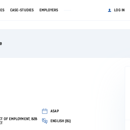
GES
CASE-STUDIES
EMPLOYERS
LOG IN
e
ASAP
T OF EMPLOYMENT, B2B
ENGLISH (B1)
CT