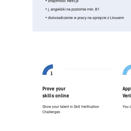
znajomość Nest.js
j. angielski na poziomie min. B1
doświadczenie w pracy na sprzęcie z Linuxem
Prove your
App
skills online
Veri
Show your talent in Skill Verification
You d
Challenges