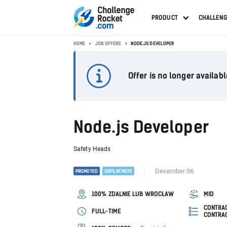
PRODUCT
CHALLEN
HOME
JOB OFFERS
NODE.JS DEVELOPER
Offer is no longer availabl
Node.js Developer
Safety Heads
December 06
PROMOTED
100% REMOTE
100% ZDALNIE LUB WROCŁAW
MID
CONTRAC
FULL-TIME
CONTRA