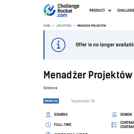
PRODUCT
CHALLEN
HOME
JOB OFFERS
MENADŻER PROJEKTÓW
Offer is no longer availabl
Menadżer Projektów
Solwena
September 30
PROMOTED
GDAŃSK
SENIOR
CONTRAC
FULL-TIME
CONTRA