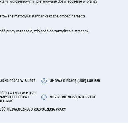
ektami wdrożeniowymi, preferowane doświadczenie w branży
ferowana metodyka: Kanban oraz znajomość narzędzi
ść pracy w zespole, zdolność do zarządzania stresem i
ARNA PRACA W BIURZE
UMOWA O PRACĘ (UOP) LUB B2B
OŚCI AWANSU W MIARĘ
WANYCH EFEKTÓW I
NIEZBĘDNE NARZĘDZIA PRACY
U FIRMY
OŚĆ NIEZWŁOCZNEGO ROZPOCZĘCIA PRACY