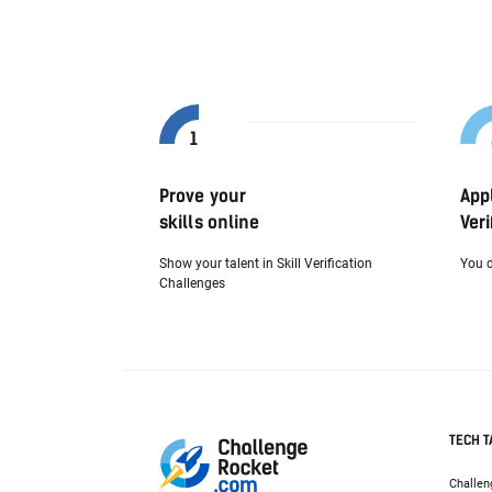
Prove your
App
skills online
Veri
Show your talent in Skill Verification
You d
Challenges
TECH T
Challen