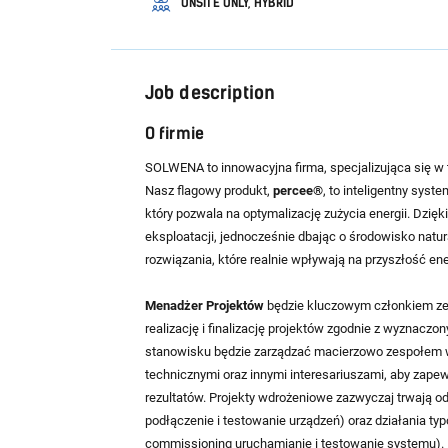
ONSITE ONLY, HYBRID
Job description
O firmie
SOLWENA to innowacyjna firma, specjalizująca się 
Nasz flagowy produkt,
percee®
, to inteligentny sys
który pozwala na optymalizację zużycia energii. Dzię
eksploatacji, jednocześnie dbając o środowisko natu
rozwiązania, które realnie wpływają na przyszłość ene
Menadżer Projektów
będzie kluczowym członkiem ze
realizację i finalizację projektów zgodnie z wyznac
stanowisku będzie zarządzać macierzowo zespołem 
technicznymi oraz innymi interesariuszami, aby zape
rezultatów. Projekty wdrożeniowe zazwyczaj trwają od 
podłączenie i testowanie urządzeń) oraz działania typ
commissioning uruchamianie i testowanie systemu). 