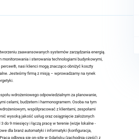
w tworzeniu zaawansowanych systemów zarządzania energią.
tem monitorowania i sterowania technologiami budynkowymi,
ki percee®, nasi klienci mogą znacząco obniżyć koszty
ralne. Jesteśmy firmą z misją – wprowadzamy na rynek
rgetyki.
społu wdrożeniowego odpowiedzialnym za planowanie,
zonymi celami, budżetem i harmonogramem. Osoba na tym
wdrożeniowym, współpracować z klientami, zespołami
wnić wysoką jakość usług oraz osiągnięcie założonych
3 do 9 miesięcy i łączą pracę w terenie (wizje lokalne -
owe dla branż automatyki i informatyki (konfiguracja,
Praca odbywa się on-site w Gdańsku (zachodnia część) z