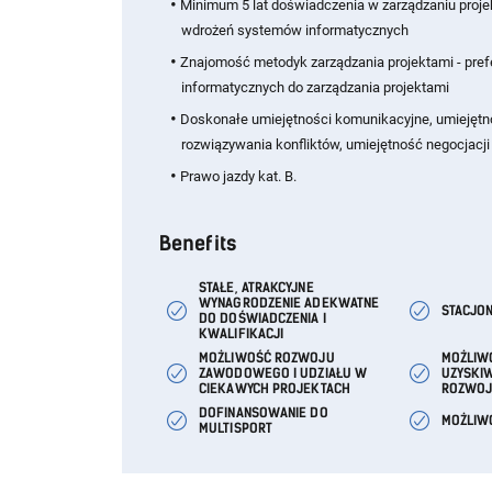
Minimum 5 lat doświadczenia w zarządzaniu proj
wdrożeń systemów informatycznych
Znajomość metodyk zarządzania projektami - pre
informatycznych do zarządzania projektami
Doskonałe umiejętności komunikacyjne, umiejętno
rozwiązywania konfliktów, umiejętność negocjacji
Prawo jazdy kat. B.
Benefits
STAŁE, ATRAKCYJNE
WYNAGRODZENIE ADEKWATNE
STACJON
DO DOŚWIADCZENIA I
KWALIFIKACJI
MOŻLIWOŚĆ ROZWOJU
MOŻLIW
ZAWODOWEGO I UDZIAŁU W
UZYSKI
CIEKAWYCH PROJEKTACH
ROZWOJ
DOFINANSOWANIE DO
MOŻLIW
MULTISPORT