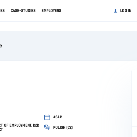
GES
CASE-STUDIES
EMPLOYERS
LOG IN
e
ASAP
T OF EMPLOYMENT, B2B
POLISH (C2)
CT