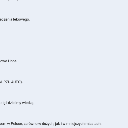
ieczenia lekowego.
powe i inne.
M, PZU AUTO).
się i dzielimy wiedzą.
kom w Polsce, zarówno w dużych, jak i w mniejszych miastach.