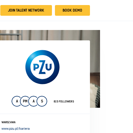
JOIN TALENT NETWORK
BOOK DEMO
A
PM
A
S
815 FOLLOWERS
WARSZAWA
www.pzu.pl/kariera