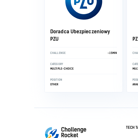
Doradca Ubezpieczeniowy
PZU
PZ
CHALLENGE
~15MIN
CHA
CATEGORY
CAT
MULTIPLE-CHOICE
MUL
POSITION
POS
OTHER
ANA
TECH T