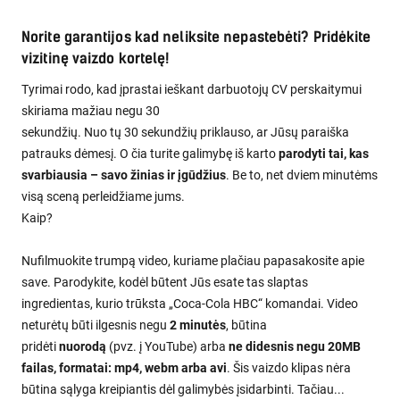
Norite garantijos kad neliksite nepastebėti? Pridėkite
vizitinę vaizdo kortelę!
Tyrimai rodo, kad įprastai ieškant darbuotojų CV perskaitymui
skiriama mažiau negu 30
sekundžių. Nuo tų 30 sekundžių priklauso, ar Jūsų paraiška
patrauks dėmesį. O čia turite galimybę iš karto
parodyti tai, kas
svarbiausia – savo žinias ir įgūdžius
. Be to, net dviem minutėms
visą sceną perleidžiame jums.
Kaip?
Nufilmuokite trumpą video, kuriame plačiau papasakosite apie
save. Parodykite, kodėl būtent Jūs esate tas slaptas
ingredientas, kurio trūksta „Coca-Cola HBC“ komandai. Video
neturėtų būti ilgesnis negu
2 minutės
, būtina
pridėti
nuorodą
(pvz. į YouTube) arba
ne didesnis negu 20MB
failas, formatai: mp4, webm arba avi
. Šis vaizdo klipas nėra
būtina sąlyga kreipiantis dėl galimybės įsidarbinti. Tačiau...