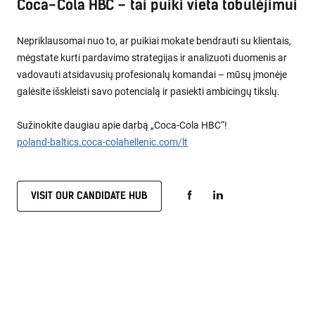
Coca-Cola HBC – tai puiki vieta tobulėjimui
Nepriklausomai nuo to, ar puikiai mokate bendrauti su klientais,
mėgstate kurti pardavimo strategijas ir analizuoti duomenis ar
vadovauti atsidavusių profesionalų komandai – mūsų įmonėje
galėsite išskleisti savo potencialą ir pasiekti ambicingų tikslų.
Sužinokite daugiau apie darbą „Coca-Cola HBC“!
poland-baltics.coca-colahellenic.com/lt
VISIT OUR CANDIDATE HUB