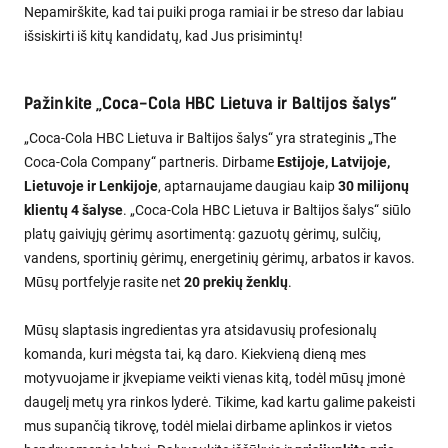
Nepamirškite, kad tai puiki proga ramiai ir be streso dar labiau
išsiskirti iš kitų kandidatų, kad Jus prisimintų!
Pažinkite „Coca-Cola HBC Lietuva ir Baltijos šalys“
„Coca-Cola HBC Lietuva ir Baltijos šalys“ yra strateginis „The
Coca-Cola Company“ partneris. Dirbame
Estijoje, Latvijoje,
Lietuvoje ir Lenkijoje
, aptarnaujame daugiau kaip
30 milijonų
klientų 4 šalyse
. „Coca-Cola HBC Lietuva ir Baltijos šalys“ siūlo
platų gaiviųjų gėrimų asortimentą: gazuotų gėrimų, sulčių,
vandens, sportinių gėrimų, energetinių gėrimų, arbatos ir kavos.
Mūsų portfelyje rasite net
20 prekių ženklų
.
Mūsų slaptasis ingredientas yra atsidavusių profesionalų
komanda, kuri mėgsta tai, ką daro. Kiekvieną dieną mes
motyvuojame ir įkvepiame veikti vienas kitą, todėl mūsų įmonė
daugelį metų yra rinkos lyderė. Tikime, kad kartu galime pakeisti
mus supančią tikrovę, todėl mielai dirbame aplinkos ir vietos