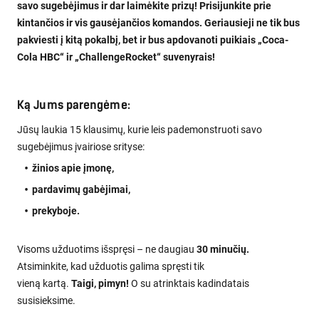
savo sugebėjimus ir dar laimėkite prizų! Prisijunkite prie
kintančios ir vis gausėjančios komandos. Geriausieji ne tik bus
pakviesti į kitą pokalbį, bet ir bus apdovanoti puikiais „Coca-
Cola HBC“ ir „ChallengeRocket“ suvenyrais!
Ką Jums parengėme:
Jūsų laukia 15 klausimų, kurie leis pademonstruoti savo
sugebėjimus įvairiose srityse:
žinios apie įmonę,
pardavimų gabėjimai,
prekyboje.
Visoms užduotims išspręsi – ne daugiau
30 minučių.
Atsiminkite, kad užduotis galima spręsti tik
vieną kartą.
Taigi, pimyn!
O su atrinktais kadindatais
susisieksime.