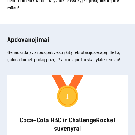
bendruomenės labui. Dalyvaukite iššūkyje ir
prisijunkite prie
mūsų!
Apdovanojimai
Geriausi dalyviai bus pakviesti į kitą rekrutacijos etapą. Be to,
galima laimėti puikių prizų. Plačiau apie tai skaitykite žemiau!
1
Coca-Cola HBC ir ChallengeRocket
suvenyrai