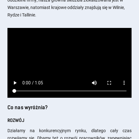
oddzielne firmy; nasza główna siedziba zlokalizowana jest w
Warszawie, natomiast krajowe oddziały znajdują się w Wilnie,
Rydze i Tallinie.
Co nas wyróżnia?
ROZWÓJ
Działamy na konkurencyjnym rynku, dlatego cały czas
rozwijamy się. Dbamy też o rozwój pracowników, zapewniając