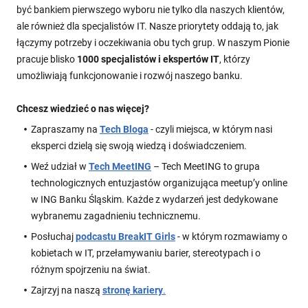
być bankiem pierwszego wyboru nie tylko dla naszych klientów,
ale również dla specjalistów IT. Nasze priorytety oddają to, jak
łączymy potrzeby i oczekiwania obu tych grup. W naszym Pionie
pracuje blisko
1000 specjalistów i ekspertów IT
, którzy
umożliwiają funkcjonowanie i rozwój naszego banku.
Chcesz wiedzieć o nas więcej?
Zapraszamy na
Tech Bloga
- czyli miejsca, w którym nasi
eksperci dzielą się swoją wiedzą i doświadczeniem.
Weź udział w
Tech MeetING
– Tech MeetING to grupa
technologicznych entuzjastów organizująca meetup’y online
w ING Banku Śląskim. Każde z wydarzeń jest dedykowane
wybranemu zagadnieniu technicznemu.
Posłuchaj
podcastu BreakIT Girls
- w którym rozmawiamy o
kobietach w IT, przełamywaniu barier, stereotypach i o
różnym spojrzeniu na świat.
Zajrzyj na naszą
stronę kariery
.