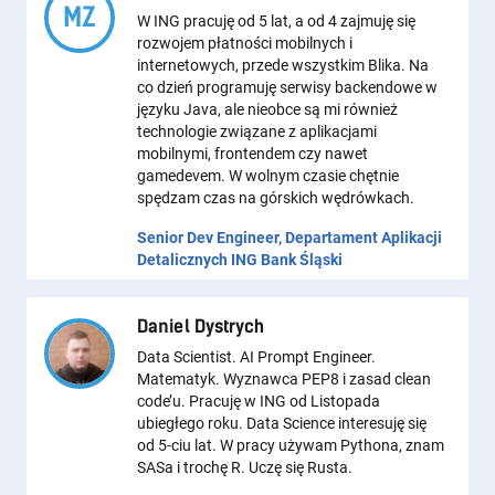
MZ
W ING pracuję od 5 lat, a od 4 zajmuję się
rozwojem płatności mobilnych i
internetowych, przede wszystkim Blika. Na
co dzień programuję serwisy backendowe w
języku Java, ale nieobce są mi również
technologie związane z aplikacjami
mobilnymi, frontendem czy nawet
gamedevem. W wolnym czasie chętnie
spędzam czas na górskich wędrówkach.
Senior Dev Engineer, Departament Aplikacji
Detalicznych ING Bank Śląski
Daniel Dystrych
Data Scientist. AI Prompt Engineer.
Matematyk. Wyznawca PEP8 i zasad clean
code’u. Pracuję w ING od Listopada
ubiegłego roku. Data Science interesuję się
od 5-ciu lat. W pracy używam Pythona, znam
SASa i trochę R. Uczę się Rusta.