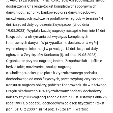
7. Autorzy zwycięskich Prac Konkursowych zobowiązują się do
dostarczenia ChallengeRocket kompletnych i poprawnych
danych dot. rachunku bankowego oraz danych osobowych
umożliwiających rozliczenie podatkowe nagrody w terminie 14
dni, licząc od daty ogłoszenia Zwycięzców (tj. od dnia
19.05.2023). Wypłata każdej nagrody nastąpi w terminie 14 dni
licząc od dnia otrzymania od zwycięzcy kompletnych
i poprawnych danych. W przypadku nie dostarczenia wyżej
wymienionych informacji w przeciągu 14 dni, licząc od daty
ogłoszenia Zwycięzców Konkursu (tj. od dnia 19.05.2023),
Organizator przyzna nagrodę innemu Zespołowi lub – jeśli nie
będzie takiej możliwości - anuluje nagrodę.
8. ChallengeRocket jako płatnik zryczałtowanego podatku
dochodowego od osób fizycznych, przed wypłatą Zwycięzcom
Konkursu nagrody obliczy, pobierze i odprowadzi do właściwego
Urzędu Skarbowego 10% zryczałtowany podatek dochodowy
należny z tytułu wygranej zgodnie z art. 41 ust. ustawy z dnia 26
lipca 1991 r. o podatku dochodowym od osób fizycznych (tekst
jedn. Dz. U. z 2000 r., nr 14 poz. 176 ze zm.). Wartość