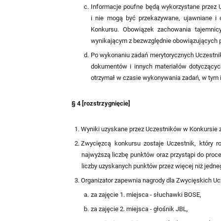
Informacje poufne będą wykorzystane przez 
i nie mogą być przekazywane, ujawniane i 
Konkursu. Obowiązek zachowania tajemnicy
wynikającym z bezwzględnie obowiązujących pr
Po wykonaniu zadań merytorycznych Uczestnik
dokumentów i innych materiałów dotyczących 
otrzymał w czasie wykonywania zadań, w tym ic
§ 4 [rozstrzygnięcie]
Wyniki uzyskane przez Uczestników w Konkursie 
Zwycięzcą konkursu zostaje Uczestnik, który r
najwyższą liczbę punktów oraz przystąpi do proce
liczby uzyskanych punktów przez więcej niż jedneg
Organizator zapewnia nagrody dla Zwycięskich U
za zajęcie 1. miejsca - słuchawki BOSE,
za zajęcie 2. miejsca - głośnik JBL,