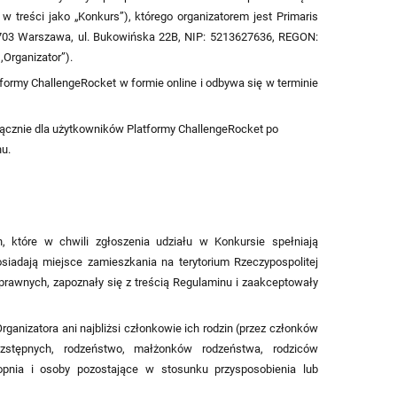
w treści jako „Konkurs”), którego organizatorem jest Primaris
2-703 Warszawa, ul. Bukowińska 22B, NIP: 5213627636, REGON:
,Organizator”).
formy ChallengeRocket w formie online i odbywa się w terminie
yłącznie dla użytkowników Platformy ChallengeRocket po
u.
, które w chwili zgłoszenia udziału w Konkursie spełniają
osiadają miejsce zamieszkania na terytorium Rzeczypospolitej
 prawnych, zapoznały się z treścią Regulaminu i zaakceptowały
anizatora ani najbliżsi członkowie ich rodzin (przez członków
, zstępnych, rodzeństwo, małżonków rodzeństwa, rodziców
opnia i osoby pozostające w stosunku przysposobienia lub