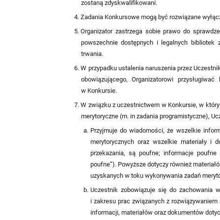
zostaną zdyskwalifikowani.
Zadania Konkursowe mogą być rozwiązane wyłącz
Organizator zastrzega sobie prawo do sprawdze
powszechnie dostępnych i legalnych bibliotek
trwania.
W przypadku ustalenia naruszenia przez Uczestn
obowiązującego, Organizatorowi przysługiwać 
w Konkursie.
W związku z uczestnictwem w Konkursie, w który
merytoryczne (m. in zadania programistyczne), Uc
Przyjmuje do wiadomości, że wszelkie infor
merytorycznych oraz wszelkie materiały i 
przekazania, są poufne; informacje poufne
poufne”). Powyższe dotyczy również materiałó
uzyskanych w toku wykonywania zadań meryto
Uczestnik zobowiązuje się do zachowania w
i zakresu prac związanych z rozwiązywaniem 
informacji, materiałów oraz dokumentów doty