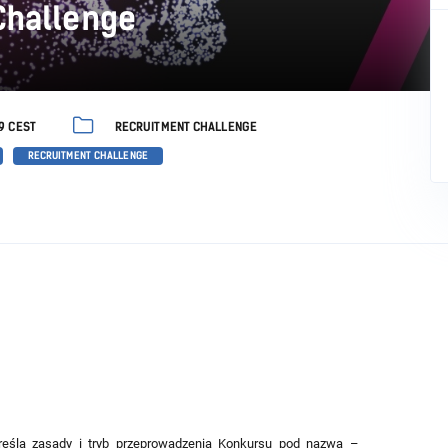
Challenge
59 CEST
RECRUITMENT CHALLENGE
RECRUITMENT CHALLENGE
określa zasady i tryb przeprowadzenia Konkursu pod nazwą –