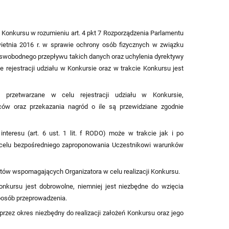
onkursu w rozumieniu art. 4 pkt 7 Rozporządzenia Parlamentu
ietnia 2016 r. w sprawie ochrony osób fizycznych w związku
swobodnego przepływu takich danych oraz uchylenia dyrektywy
 rejestracji udziału w Konkursie oraz w trakcie Konkursu jest
rzetwarzane w celu rejestracji udziału w Konkursie,
ców oraz przekazania nagród o ile są przewidziane zgodnie
nteresu (art. 6 ust. 1 lit. f RODO) może w trakcie jak i po
celu bezpośredniego zaproponowania Uczestnikowi warunków
ów wspomagających Organizatora w celu realizacji Konkursu.
kursu jest dobrowolne, niemniej jest niezbędne do wzięcia
sposób przeprowadzenia.
zez okres niezbędny do realizacji założeń Konkursu oraz jego