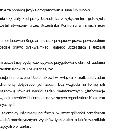
nie za pomocą języka programowania Java lub Groovy.
nia czy cały kod pracy Uczestnika z wyłączeniem gotowych,
 został stworzony przez Uczestnika Konkursu w ramach jego
ika postanowień Regulaminu oraz przepisów prawa powszechnie
będzie prawo dyskwalifikacji danego Uczestnika z udziału
m uczestnicy będą rozwiązywać przygotowane dla nich zadania
zestnik Konkursu oświadcza, że:
macje dostarczone Uczestnikowi w związku z realizacją zadań
dokumenty dotyczące tych zadań, bez względu na formę ich
 stanowią również wyniki zadań merytorycznych („informacje
w, dokumentów i informacji dotyczących organizatora Konkursu
rycznych;
 tajemnicy informacji poufnych, w szczególności przedmiotu
zadań merytorycznych, wyników tych zadań, a także wszelkich
czących ww. zadań.