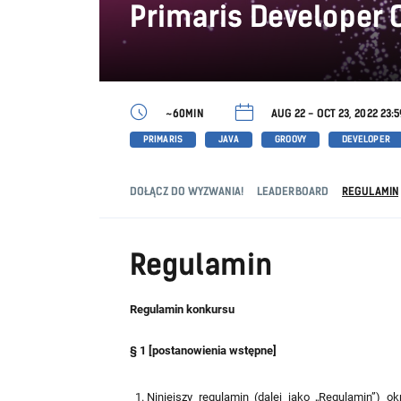
Primaris Developer 
~60MIN
AUG 22 - OCT 23, 2022 23:
PRIMARIS
JAVA
GROOVY
DEVELOPER
DOŁĄCZ DO WYZWANIA!
LEADERBOARD
REGULAMIN
Regulamin
Regulamin konkursu
§ 1 [postanowienia wstępne]
Niniejszy regulamin (dalej jako „Regulamin”) 