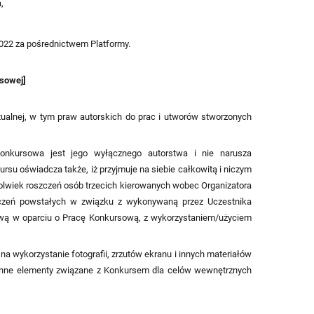
,
022 za pośrednictwem Platformy.
rsowej]
tualnej, w tym praw autorskich do prac i utworów stworzonych
onkursowa jest jego wyłącznego autorstwa i nie narusza
ursu oświadcza także, iż przyjmuje na siebie całkowitą i niczym
kolwiek roszczeń osób trzecich kierowanych wobec Organizatora
czeń powstałych w związku z wykonywaną przez Uczestnika
wą w oparciu o Pracę Konkursową, z wykorzystaniem/użyciem
na wykorzystanie fotografii, zrzutów ekranu i innych materiałów
 inne elementy związane z Konkursem dla celów wewnętrznych