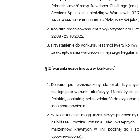
Primaris Java/Groovy Developer Challenge (dalej 
Services Sp. z o. o. z siedzibą w Warszawie, 0
146014144, KRS: 0000898316 (dalej w treści jako ,
Konkurs organizowany jest z wykorzystaniem Plat
22.08 - 23.10.2022.
Przystąpienie do Konkursu jest możliwe tylko i w
zaakceptowaniu warunków niniejszego Regulamin
§ 2 [warunki uczestnictwa w konkursie]
Konkurs jest przeznaczony dla osób fizycznych
następujące warunki: ukończyły 18 rok życia, p
Polskiej, posiadają pełną zdolność do czynności
jego postanowienia.
W Konkursie nie mogą uczestniczyć pracownicy Org
najbliższej rodziny rozumie się: wstępnych
małżonków, krewnych w linii bocznej do I st
spowinowacone).