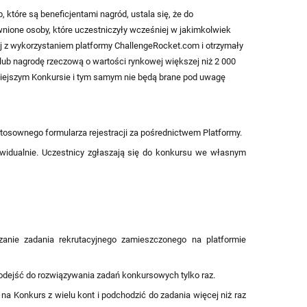
 które są beneficjentami nagród, ustala się, że do
nione osoby, które uczestniczyły wcześniej w jakimkolwiek
ej z wykorzystaniem platformy ChallengeRocket.com i otrzymały
 lub nagrodę rzeczową o wartości rynkowej większej niż 2 000
iniejszym Konkursie i tym samym nie będą brane pod uwagę
tosownego formularza rejestracji za pośrednictwem Platformy.
widualnie. Uczestnicy zgłaszają się do konkursu we własnym
anie zadania rekrutacyjnego zamieszczonego na platformie
podejść do rozwiązywania zadań konkursowych tylko raz.
 na Konkurs z wielu kont i podchodzić do zadania więcej niż raz