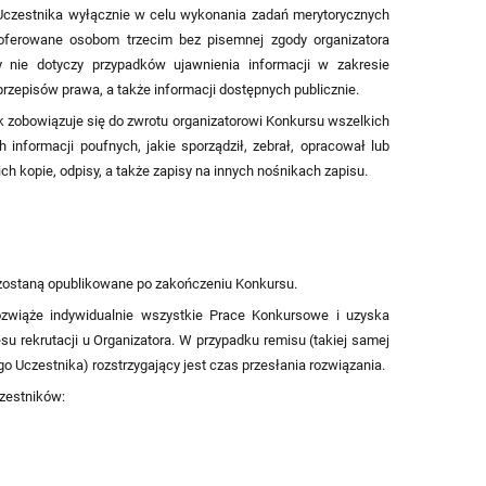
Uczestnika wyłącznie w celu wykonania zadań merytorycznych
oferowane osobom trzecim bez pisemnej zgody organizatora
 nie dotyczy przypadków ujawnienia informacji w zakresie
zepisów prawa, a także informacji dostępnych publicznie.
 zobowiązuje się do zwrotu organizatorowi Konkursu wszelkich
informacji poufnych, jakie sporządził, zebrał, opracował lub
h kopie, odpisy, a także zapisy na innych nośnikach zapisu.
zostaną opublikowane po zakończeniu Konkursu.
ozwiąże indywidualnie wszystkie Prace Konkursowe i uzyska
su rekrutacji u Organizatora. W przypadku remisu (takiej samej
o Uczestnika) rozstrzygający jest czas przesłania rozwiązania.
czestników: