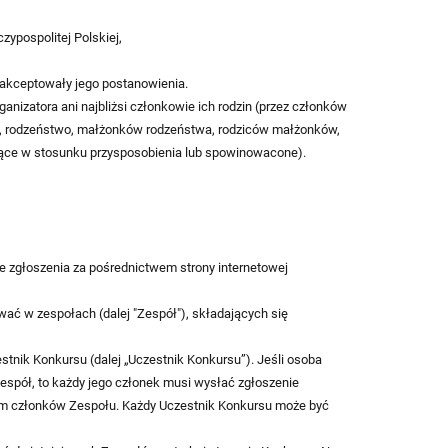
zypospolitej Polskiej,
zaakceptowały jego postanowienia.
nizatora ani najbliżsi członkowie ich rodzin (przez członków
ych, rodzeństwo, małżonków rodzeństwa, rodziców małżonków,
tające w stosunku przysposobienia lub spowinowacone).
 zgłoszenia za pośrednictwem strony internetowej
ać w zespołach (dalej "Zespół"), składających się
stnik Konkursu (dalej „Uczestnik Konkursu”). Jeśli osoba
Zespół, to każdy jego członek musi wysłać zgłoszenie
nym członków Zespołu. Każdy Uczestnik Konkursu może być