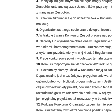
4
. Osoby aplikujące indywidualnie będą mogły dołącz
Zespołów ustalane są przez Uczestników, przy czym O
zmiany nazw Zespołów.
5
. O zakwalifikowaniu się do uczestnictwa w Konkur
mailową.
6
. Organizator zastrzega sobie prawo do ograniczeni
7
. W trakcie trwania Konkursu, Zespół pracuje nad 
8
. Nagrody lub wyróżnienia określone w Regulaminie 
warunkami i harmonogramem Konkursu zaprezentują n
z kryteriami przedstawionymi w § 4 ust. 2 Regulaminu
9.
Prace konkursowe powinny dotyczyć tematu przew
10
. Konkurs rozpoczyna się 20 czerwca 2020 roku o go
11
. Uczestnicy biorący udział w Konkursie mają za z
Dopuszczalne jest wcześniejsze przygotowanie warst
ogólnodostępnych bibliotek programistycznych. Jeśli
częściowo rozwinięty projekt, powinien zgłosić ten fa
rozbudować go w trakcie trwania Konkursu. W tej syt
jaki oryginalny projekt został rozszerzony w trakcie t
12
. Podczas Konkursu, Organizator zapewnia miejsce
Konkursu zostaną również zapewnione posiłki i napoj