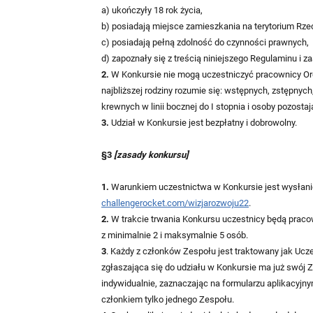
a) ukończyły 18 rok życia,
b) posiadają miejsce zamieszkania na terytorium Rzec
c) posiadają pełną zdolność do czynności prawnych,
d) zapoznały się z treścią niniejszego Regulaminu i 
2.
W Konkursie nie mogą uczestniczyć pracownicy Orga
najbliższej rodziny rozumie się: wstępnych, zstępn
krewnych w linii bocznej do I stopnia i osoby pozos
3.
Udział w Konkursie jest bezpłatny i dobrowolny.
§3
[zasady konkursu]
1.
Warunkiem uczestnictwa w Konkursie jest wysłanie
challengerocket.com/wizjarozwoju22
.
2.
W trakcie trwania Konkursu uczestnicy będą pracow
z minimalnie 2 i maksymalnie 5 osób.
3
. Każdy z członków Zespołu jest traktowany jak Ucze
zgłaszająca się do udziału w Konkursie ma już swój 
indywidualnie, zaznaczając na formularzu aplikacyj
członkiem tylko jednego Zespołu.