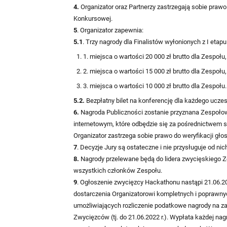
4.
Organizator oraz Partnerzy zastrzegają sobie prawo
Konkursowej.
5
. Organizator zapewnia:
5.1
. Trzy nagrody dla Finalistów wyłonionych z I etap
1. miejsca o wartości 20 000 zł brutto dla Zespołu,
2. miejsca o wartości 15 000 zł brutto dla Zespołu,
3. miejsca o wartości 10 000 zł brutto dla Zespołu.
5.2.
Bezpłatny bilet na konferencję dla każdego ucze
6.
Nagroda Publiczności zostanie przyznana Zespołow
internetowym, które odbędzie się za pośrednictwem s
Organizator zastrzega sobie prawo do weryfikacji gł
7
. Decyzje Jury są ostateczne i nie przysługuje od ni
8.
Nagrody przelewane będą do lidera zwycięskiego Ze
wszystkich członków Zespołu.
9
. Ogłoszenie zwycięzcy Hackathonu nastąpi 21.06.2
dostarczenia Organizatorowi kompletnych i poprawn
umożliwiających rozliczenie podatkowe nagrody na załą
Zwycięzców (tj. do 21.06.2022 r.). Wypłata każdej nag