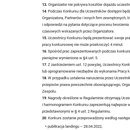
13.
Organizator nie pokrywa kosztów dojazdu uczest
14
. Podczas Konkursu dla Uczestników dostępni będą
Organizatora, Partnerów i innych firm zewnętrznych, 
i odpowiedzi na pytania dotyczące procesu tworzenia
czasowych wskazanych przez Organizatora.
15
. Uczestnicy Konkursu będą prezentować swoje pra
pracy konkursowej nie może przekroczyć 4 minut.
16
. Spośród prac zaprezentowanych podczas konkursu,
pieniężne wymienione w §4 ust. 5.
17
. Z zastrzeżeniem ust. 12 powyżej, Uczestnicy Kon
lub oprogramowanie niezbędne do wykonania Pracy k
18
. W przypadku ustalenia naruszenia przez Uczestn
przepisów prawa powszechnie obowiązującego, Organi
Zespołu.
19
. Nagrody określone w Regulaminie otrzymają Ucze
i harmonogramem Konkursu zaprezentują najlepsze w 
przedstawionymi w § 4 ust. 2 Regulaminu.
20
. Konkurs zostanie przeprowadzony według nastę
publikacja landingu – 28.04.2022,