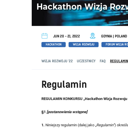
JUN 20 - 21, 2022
GDYNIA | POLAND
HACKATHON
WIZJA ROZWOJU
FORUM WIZJA R
WIZJA ROZWOJU '22
UCZESTNICY
FAQ
REGULAMIN
Regulamin
REGULAMIN KONKURSU „Hackathon Wizja Rozwoju 
§1
[postanowienia wstępne]
1.
Niniejszy regulamin (dalej jako
„Regulamin”
) okreś