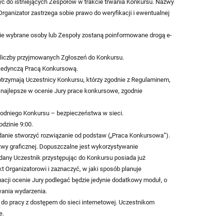
yć do istniejących Zespołów w trakcie trwania Konkursu. Nazwy
rganizator zastrzega sobie prawo do weryfikacji i ewentualnej
sie wybrane osoby lub Zespoły zostaną poinformowane drogą e-
a liczby przyjmowanych Zgłoszeń do Konkursu.
pojedynczą Pracą Konkursową.
otrzymają Uczestnicy Konkursu, którzy zgodnie z Regulaminem,
ajlepsze w ocenie Jury prace konkursowe, zgodnie
odniego Konkursu – bezpieczeństwa w sieci.
dzinie 9:00.
adanie stworzyć rozwiązanie od podstaw („Praca Konkursowa”).
wy graficznej. Dopuszczalne jest wykorzystywanie
 dany Uczestnik przystępując do Konkursu posiada już
kt Organizatorowi i zaznaczyć, w jaki sposób planuje
uacji ocenie Jury podlegać będzie jedynie dodatkowy moduł, o
rwania wydarzenia.
 do pracy z dostępem do sieci internetowej. Uczestnikom
e.