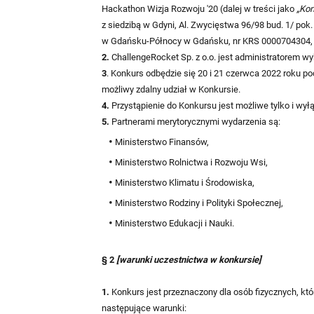
Hackathon Wizja Rozwoju '20 (dalej w treści jako
„Kon
z siedzibą w Gdyni, Al. Zwycięstwa 96/98 bud. 1/ po
w Gdańsku-Północy w Gdańsku, nr KRS 0000704304, NIP
2.
ChallengeRocket Sp. z o.o. jest administratorem 
3
. Konkurs odbędzie się 20 i 21 czerwca 2022 roku po
możliwy zdalny udział w Konkursie.
4.
Przystąpienie do Konkursu jest możliwe tylko i w
5.
Partnerami merytorycznymi wydarzenia są:
Ministerstwo Finansów,
Ministerstwo Rolnictwa i Rozwoju Wsi,
Ministerstwo Klimatu i Środowiska,
Ministerstwo Rodziny i Polityki Społecznej,
Ministerstwo Edukacji i Nauki.
§ 2
[warunki uczestnictwa w konkursie]
1.
Konkurs jest przeznaczony dla osób fizycznych, któ
następujące warunki: