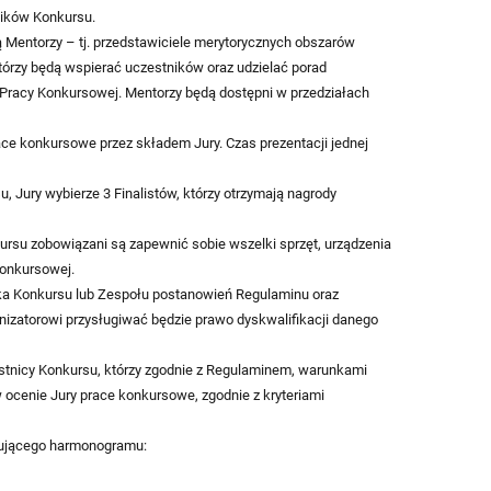
ników Konkursu.
 Mentorzy – tj. przedstawiciele merytorycznych obszarów
którzy będą wspierać uczestników oraz udzielać porad
 Pracy Konkursowej. Mentorzy będą dostępni w przedziałach
ce konkursowe przez składem Jury. Czas prezentacji jednej
 Jury wybierze 3 Finalistów, którzy otrzymają nagrody
kursu zobowiązani są zapewnić sobie wszelki sprzęt, urządzenia
onkursowej.
ika Konkursu lub Zespołu postanowień Regulaminu oraz
zatorowi przysługiwać będzie prawo dyskwalifikacji danego
stnicy Konkursu, którzy zgodnie z Regulaminem, warunkami
ocenie Jury prace konkursowe, zgodnie z kryteriami
pującego harmonogramu: