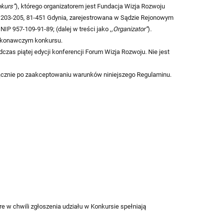
kurs”
), którego organizatorem jest Fundacja Wizja Rozwoju
k. 203-205, 81-451 Gdynia, zarejestrowana w Sądzie Rejonowym
 957-109-91-89; (dalej w treści jako ,
,Organizator”
).
wykonawczym konkursu.
dczas piątej edycji konferencji Forum Wizja Rozwoju. Nie jest
yłącznie po zaakceptowaniu warunków niniejszego Regulaminu.
re w chwili zgłoszenia udziału w Konkursie spełniają