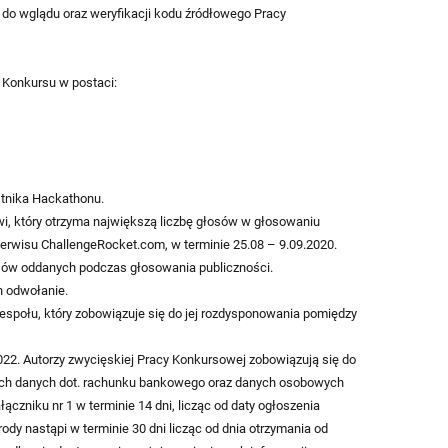
 do wglądu oraz weryfikacji kodu źródłowego Pracy
u Konkursu w postaci:
stnika Hackathonu.
i, który otrzyma największą liczbę głosów w głosowaniu
erwisu ChallengeRocket.com, w terminie 25.08 – 9.09.2020.
osów oddanych podczas głosowania publiczności.
ch odwołanie.
społu, który zobowiązuje się do jej rozdysponowania pomiędzy
022. Autorzy zwycięskiej Pracy Konkursowej zobowiązują się do
ych danych dot. rachunku bankowego oraz danych osobowych
czniku nr 1 w terminie 14 dni, licząc od daty ogłoszenia
rody nastąpi w terminie 30 dni licząc od dnia otrzymania od