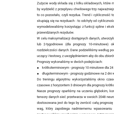
Zużycie wody składa się z kilku składowych, które 
by wydzielić z przepływu chwilowego trzy najważniej
to co pozostało, czyli rezydua. Trend i cykliczność 
skupiają się na rezyduach - to odchyły od cykliczno
wymodelowaliśmy korzystając z funkcji spline i ekst
przewidzianych rezyduów.
W celu maksymalizacji dostępnych danych, utworzyli
lub 2-tygodniowe (dla prognozy 10-minutowe) 
rozdzielczości danych. Dane podzieliliśmy według po
uczący i testowy, z uwzględnieniem aby do obu zbioró
Prognozy wykonaliśmy w dwóch podejściach:
● krótkoterminowym - prognozy 10 minutowe dla 24 
● długoterminowym - prognozy godzinowe na 2 dni w
Do treningu algorytmu wykorzystaliśmy okno cza
czasowe z horyzontem 3 dniowym dla prognozy krótkot
Nasze prognozy oparliśmy na uczeniu głębokim, ko
tensory danych sieć przetwarza w swoich 2048 neuron
dostosowana jest do tego by zwrócić całą prognoz
wag, który zapobiega nadmiernemu wpasowaniu m