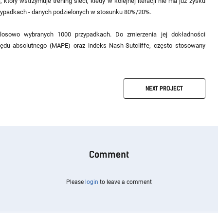
ry wstrzymuje trening sieci, kiedy w kolejnej iteracji nie ma już zysku
przypadkach - danych podzielonych w stosunku 80%/20%.
 losowo wybranych 1000 przypadkach. Do zmierzenia jej dokładności
ędu absolutnego (MAPE) oraz indeks Nash-Sutcliffe, często stosowany
NEXT
PROJECT
Comment
Please
login
to leave a comment