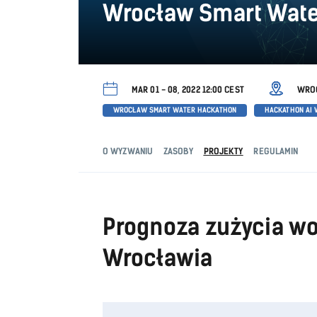
Wrocław Smart Wate
MAR 01 - 08, 2022 12:00 CEST
WRO
WROCŁAW SMART WATER HACKATHON
HACKATHON AI
O WYZWANIU
ZASOBY
PROJEKTY
REGULAMIN
Prognoza zużycia w
Wrocławia