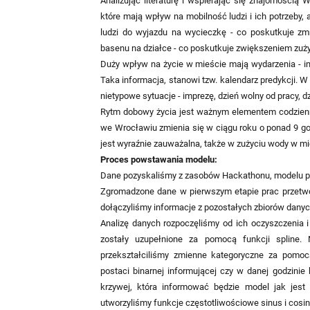
Analizując literaturę i wspierając się znajomości
które mają wpływ na mobilność ludzi i ich potrzeby,
ludzi do wyjazdu na wycieczkę - co poskutkuje zm
basenu na działce - co poskutkuje zwiększeniem zuży
Duży wpływ na życie w mieście mają wydarzenia - im
Taka informacja, stanowi tzw. kalendarz predykcji. 
nietypowe sytuacje - imprezę, dzień wolny od pracy, dz
Rytm dobowy życia jest ważnym elementem codziennoś
we Wrocławiu zmienia się w ciągu roku o ponad 9 god
jest wyraźnie zauważalna, także w zużyciu wody w mi
Proces powstawania modelu:
Dane pozyskaliśmy z zasobów Hackathonu, modelu 
Zgromadzone dane w pierwszym etapie prac przet
dołączyliśmy informacje z pozostałych zbiorów dany
Analizę danych rozpoczęliśmy od ich oczyszczenia i f
zostały uzupełnione za pomocą funkcji spline.
przekształciliśmy zmienne kategoryczne za pomocą
postaci binarnej informującej czy w danej godzinie
krzywej, która informować będzie model jak jes
utworzyliśmy funkcje częstotliwościowe sinus i cosinu