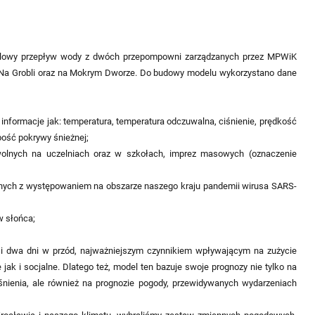
ilowy przepływ wody z dwóch przepompowni zarządzanych przez MPWiK
 Na Grobli oraz na Mokrym Dworze. Do budowy modelu wykorzystano dane
 informacje jak: temperatura, temperatura odczuwalna, ciśnienie, prędkość
ubość pokrywy śnieżnej;
lnych na uczelniach oraz w szkołach, imprez masowych (oznaczenie
nych z występowaniem na obszarze naszego kraju pandemii wirusa SARS-
 słońca;
i dwa dni w przód, najważniejszym czynnikiem wpływającym na zużycie
jak i socjalne. Dlatego też, model ten bazuje swoje prognozy nie tylko na
śnienia, ale również na prognozie pogody, przewidywanych wydarzeniach