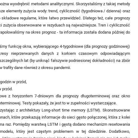
można wyodrębnić metodami analitycznymi. Skorzystaliśmy z takiej metody
sze elementy zużycia wody: trend, cykliczność (tygodniowa / dzienna) oraz
to składowe regularne, które łatwo przewidzieć. Dlatego też, całe prognozy
ści zużycia obserwowane w rezyduach są najważniejsze. Tren i cykliczność
rapolowaliśmy na okres prognoz - ta informacja została dodana później do
śmy funkcję okna, wybierającego 4-tygodniowe (dla prognozy godzinowej)
okresy nieprzerwanych danych z korkiem czasowym odpowiadającym
szczególnych lat (by uniknąć fałszywie podniesionej dokładności) na zbiór
w trafiły dane również z okresu pandemii.
godzin w przód,
 przód.
sowe z horyzontem 7-dniowym dla prognozy długoterminowej oraz okno
erminowej. Testy pokazały, że jest to w zupełności wystarczające.
rzystając z architektury Long-short time memory (LSTM). Skonstruowane
ach, które przekazują informacje do sieci gęsto połączonej, która z kolei
ę na raz. Pomiędzy warstwą LSTM i gęstą dodano mechanizm resetowania
odelu, który jest częstym problemem w tej dziedzinie. Dodatkowo,