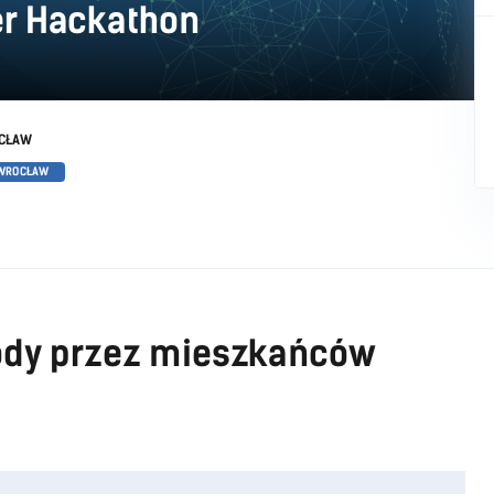
r Hackathon
CŁAW
 WROCŁAW
ody przez mieszkańców