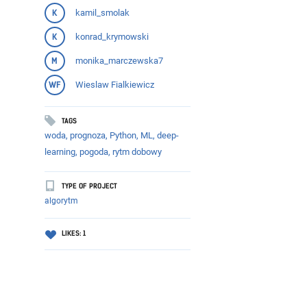
kamil_smolak
K
konrad_krymowski
K
monika_marczewska7
M
Wieslaw Fialkiewicz
WF
TAGS
woda, prognoza, Python, ML, deep-
learning, pogoda, rytm dobowy
TYPE OF PROJECT
algorytm
LIKES: 1