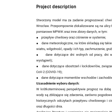
Project description
Stworzony model ma za zadanie prognozować chw
Wrocław. Przepompownie zlokalizowane są na ulicy
pomiarowe MPWiK oraz inne zbiory danych, w tym:
● przepływ chwilowy oraz ciśnienie w systemie;
● dane meteorologiczne, na które składają się takie
wiatru, wilgotność, opady i ich typ, zachmurzenie, gr
● dane dotyczące dni wolnych od pracy, dni wo
wystąpień);
● dane dotyczące obostrzeń i lockdown’ów, związa
CoV-2 (COVID-19);
● dane dotyczące momentów wschodów i zachodów
Uzasadnienie wyboru danych:
W krótkoterminowej perspektywie prognoz na dobę 
wody są zbliżające się zdarzenia, zarówno pogodowe 
historycznych odczytach przepływu chwilowego i ci
oraz długości dnia.