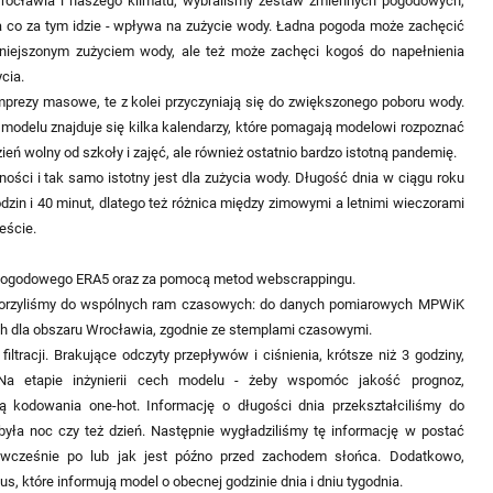
ą Wrocławia i naszego klimatu, wybraliśmy zestaw zmiennych pogodowych,
 a co za tym idzie - wpływa na zużycie wody. Ładna pogoda może zachęcić
niejszonym zużyciem wody, ale też może zachęci kogoś do napełnienia
cia.
prezy masowe, te z kolei przyczyniają się do zwiększonego poboru wody.
W modelu znajduje się kilka kalendarzy, które pomagają modelowi rozpoznać
ień wolny od szkoły i zajęć, ale również ostatnio bardzo istotną pandemię.
ci i tak samo istotny jest dla zużycia wody. Długość dnia w ciągu roku
zin i 40 minut, dlatego też różnica między zimowymi a letnimi wieczorami
eście.
pogodowego ERA5 oraz za pomocą metod webscrappingu.
worzyliśmy do wspólnych ram czasowych: do danych pomiarowych MPWiK
ch dla obszaru Wrocławia, zgodnie ze stemplami czasowymi.
iltracji. Brakujące odczyty przepływów i ciśnienia, krótsze niż 3 godziny,
 Na etapie inżynierii cech modelu - żeby wspomóc jakość prognoz,
 kodowania one-hot. Informację o długości dnia przekształciliśmy do
 była noc czy też dzień. Następnie wygładziliśmy tę informację w postać
t wcześnie po lub jak jest późno przed zachodem słońca. Dodatkowo,
s, które informują model o obecnej godzinie dnia i dniu tygodnia.