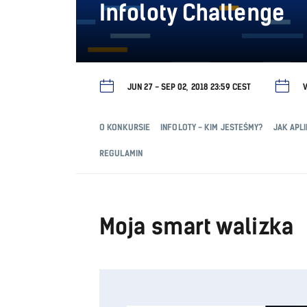
Infoloty Challenge
JUN 27 - SEP 02, 2018 23:59 CEST
V
O KONKURSIE
INFOLOTY - KIM JESTEŚMY?
JAK APL
REGULAMIN
Moja smart walizka