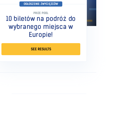
OGŁOSZENIE ZWYCIĘZCÓW
PRIZE POOL
10 biletów na podróż do
wybranego miejsca w
Europie!
SEE RESULTS
TOMASZ JAMROZ
ADDED: AUG 22, 2018