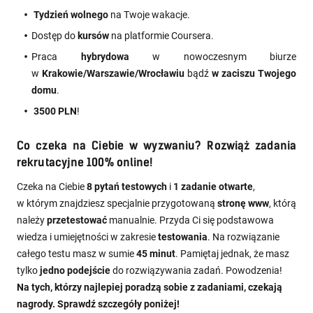
Tydzień wolnego
na Twoje wakacje.
Dostęp do
kursów
na platformie Coursera.
Praca
hybrydowa
w nowoczesnym biurze
w
Krakowie/Warszawie/Wrocławiu
bądź
w zaciszu Twojego
domu
.
3500 PLN
!
Co czeka na Ciebie w wyzwaniu? Rozwiąż zadania
rekrutacyjne 100% online!
Czeka na Ciebie
8 pytań testowych
i
1 zadanie otwarte
,
w którym znajdziesz specjalnie przygotowaną
stronę www
, którą
należy
przetestować
manualnie. Przyda Ci się podstawowa
wiedza i umiejętności w zakresie
testowania
. Na rozwiązanie
całego testu masz w sumie
45 minut
. Pamiętaj jednak, że masz
tylko
jedno podejście
do rozwiązywania zadań. Powodzenia!
Na tych, którzy najlepiej poradzą sobie z zadaniami, czekają
nagrody. Sprawdź szczegóły poniżej!