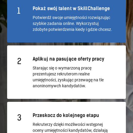
Pokaż swój talent w SkillChallenge
1
Potwierdź swoje umiejętności rozwiązując
szybkie zadania online. Wykorzystuj
zdobyte potwierdzenia kiedy i gdzie chcesz.
Aplikuj na pasujące oferty pracy
2
Starając się o wymarzoną pracę
prezentujesz rekruterom realne
umiejętności, zyskując przewagę na tle
anoninomywch kandydatów.
Przeskocz do kolejnego etapu
3
Rekruterzy dzięki możliwości wstępnej
oceny umiejętności kandydatów, działają