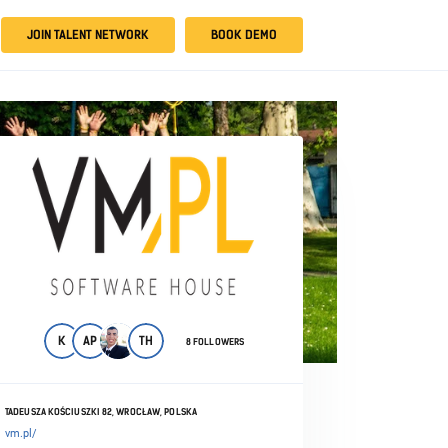
JOIN TALENT NETWORK
BOOK DEMO
K
AP
TH
8 FOLLOWERS
TADEUSZA KOŚCIUSZKI 82, WROCŁAW, POLSKA
vm.pl/