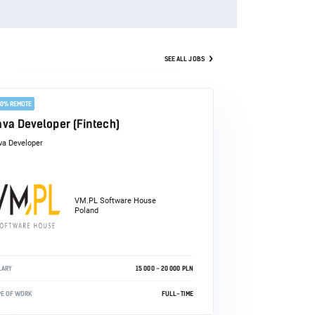
SEE ALL JOBS
00% REMOTE
ava Developer (Fintech)
va Developer
VM.PL Software House
Poland
LARY
15 000 - 20 000 PLN
PE OF WORK
FULL-TIME