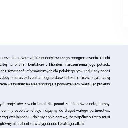
ostarczaniu najwyższej klasy dedykowanego oprogramowania. Dzięki
tej na bliskim kontakcie z klientem i zrozumieniu jego potrzeb,
aniu rozwiązań informatycznych dla polskiego rynku edukacyjnego i
dobyte na przestrzeni lat bogate doświadczenie i rozszerzyć naszą
rzede wszystkim na Nearshoringu, z powodzeniem realizując projekty
ych projektów z wielu branż dla ponad 60 klientów z całej Europy.
enimy osobiste relacje i dążymy do długotrwałego partnerstwa.
naszej działalności. Zdajemy sobie sprawę, że wspólny sukces musi
 głównymi atutami są wiarygodność i profesjonalizm.