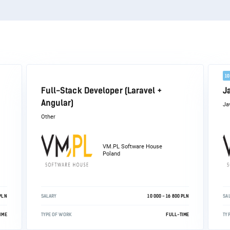
1
Full-Stack Developer (Laravel +
J
Angular)
Ja
Other
VM.PL Software House
Poland
 PLN
SALARY
10 000 - 16 800 PLN
SA
IME
TYPE OF WORK
FULL-TIME
TY