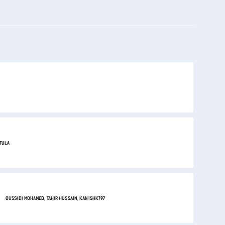
TUŁA
OUSSIDI MOHAMED, TAHIR HUSSAIN, KANISHK797