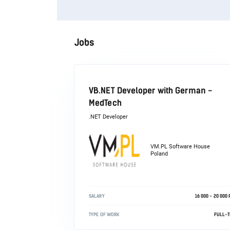
Jobs
VB.NET Developer with German -
MedTech
.NET Developer
VM.PL Software House
Poland
SALARY
16 000 - 20 000
TYPE OF WORK
FULL-T