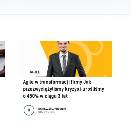
Agile w transformacji firmy Jak
przezwyciężyliśmy kryzys i urośliśmy
o 450% w ciągu 3 lat
DANIEL_STOJANOWSKI
D
NOV 09, 2020