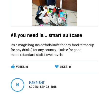
All you need is... smart suitcase
It's a magic bag.Inside:fork/knife for any food,termocup
for any drink,$ for any country, ukulele for good
mood+standard staff.Love travels!
VOTES: 0
LIKES: 0
MAKRISHT
M
ADDED:
SEP 02, 2018