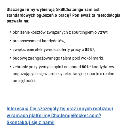
Dlaczego firmy wybierają SkillChallenge zamiast
standardowych ogłoszeń o pracę? Ponieważ ta metodologia
pozwala na:
obniżenie kosztów związanych z sourcingiem o
72%
*;
pre-assessment kandydatów,
zwiększenie efektywności oferty pracy o
85%
*,
budowę zaangażowanego talent pool wokół marki,
zebranie pozytywnych opinii od ponad
80%
* kandydatów
angażujących się w procesy rekrutacyjne, oparte o realne
umiejętności.
Interesują Cię szczegóły tej oraz innych realizacji
w ramach platformy ChallengeRocket.com?
Skontaktuj się z nami!