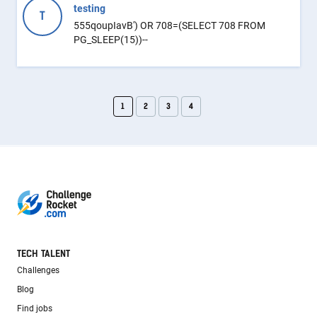
testing
T
555qoupIavB') OR 708=(SELECT 708 FROM
PG_SLEEP(15))--
1
2
3
4
TECH TALENT
Challenges
Blog
Find jobs