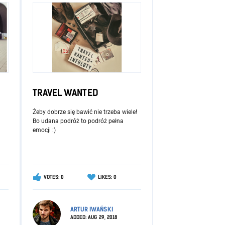
TRAVEL WANTED
Żeby dobrze się bawić nie trzeba wiele!
Bo udana podróż to podróż pełna
emocji :)
VOTES: 0
LIKES: 0
ARTUR IWAŃSKI
ADDED:
AUG 29, 2018