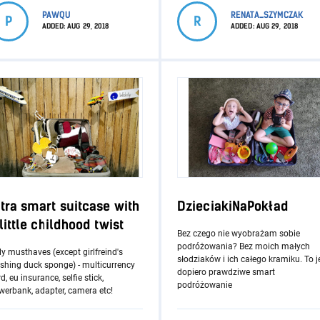
PAWQU
RENATA_SZYMCZAK
P
R
ADDED:
AUG 29, 2018
ADDED:
AUG 29, 2018
ltra smart suitcase with
DzieciakiNaPokład
little childhood twist
Bez czego nie wyobrażam sobie
podróżowania? Bez moich małych
y musthaves (except girlfreind's
słodziaków i ich całego kramiku. To j
shing duck sponge) - multicurrency
dopiero prawdziwe smart
d, eu insurance, selfie stick,
podróżowanie
werbank, adapter, camera etc!