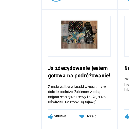
Ja zdecydowanie jestem
N
gotowa na podróżowanie!
New
hi
Z moją walizą w kropki wyruszamy w
hik
dalekie podróże! Zabieram z sobą
najpotrzebniejsze rzeczy i dużo, dużo
uśmiechu! Bo kropki są fajne! ;)
VOTES: 0
LIKES: 0