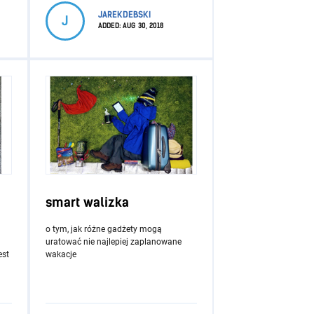
JAREKDEBSKI
J
ADDED:
AUG 30, 2018
smart walizka
o tym, jak różne gadżety mogą
uratować nie najlepiej zaplanowane
est
wakacje