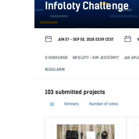
Infoloty Challenge
JUN 27 - SEP 02, 2018 23:59 CEST
V
O KONKURSIE
INFOLOTY - KIM JESTEŚMY?
JAK APL
REGULAMIN
103 submitted projects
All
Winners
Number of votes