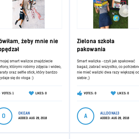
ówiłam, żeby mnie nie
Zielona szkoła
opędzał
pakowania
mojej smart walizce znajdziecie
Smart walizka - czyli jak spakować
efony, którymi robimy zdjęcia i wideo,
bagaż, zabrać wszystko, co potrzebne
raty oraz selfie stick, który bardzo
nie mieć walizki dwa razy większej o
ydaje się do vloga :)
siebie ;)
VOTES: 1
LIKES: 0
VOTES: 0
LIKES: 0
OKEAN
ALLDONA13
O
A
ADDED:
AUG 28, 2018
ADDED:
AUG 28, 2018