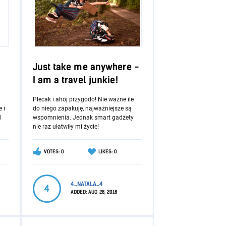
Just take me anywhere -
I am a travel junkie!
Plecak i ahoj przygodo! Nie ważne ile
 i
do niego zapakuję, najważniejsze są
d
wspomnienia. Jednak smart gadżety
nie raz ułatwiły mi życie!
VOTES: 0
LIKES: 0
4_NATALA_4
4
ADDED:
AUG 28, 2018