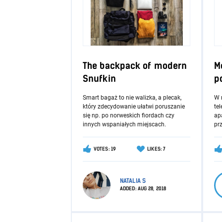
The backpack of modern
M
Snufkin
p
Smart bagaż to nie walizka, a plecak,
W 
który zdecydowanie ułatwi poruszanie
tel
się np. po norweskich fiordach czy
apa
innych wspaniałych miejscach.
prz
VOTES: 19
LIKES: 7
NATALIA S
ADDED:
AUG 28, 2018