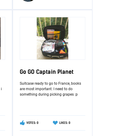
Go GO Captain Planet
Suitcase ready to go to France, books
 i
are most important. I need to do
something during picking grapes :p
VOTES: 0
LIKES: 0