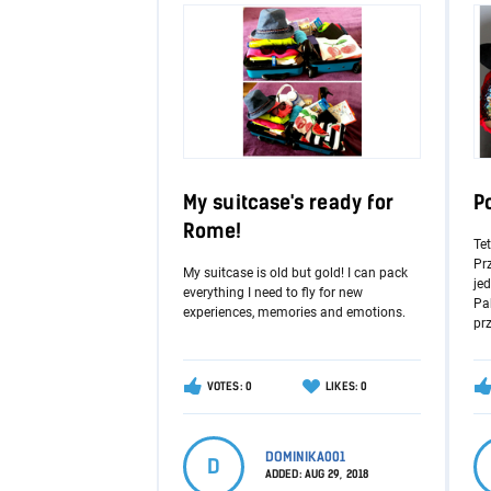
My suitcase's ready for
P
Rome!
Te
Pr
My suitcase is old but gold! I can pack
jed
everything I need to fly for new
Pa
experiences, memories and emotions.
prz
VOTES: 0
LIKES: 0
DOMINIKA001
D
ADDED:
AUG 29, 2018