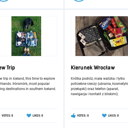
ew Trip
Kierunek Wrocław
 trip in Iceland, this time to explore
Krótka podróż, mała walizka i tylko
ghlands. Þórsmörk, most popular
potrzebne rzeczy (ubrania, kosmetyki
ing destinations in southern Iceland.
przekąski) oraz telefon (aparat,
nawigacja i kontakt z bliskimi).
VOTES: 0
LIKES: 0
VOTES: 0
LIKES: 0