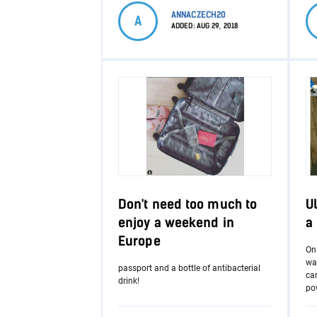
ANNACZECH20
A
ADDED:
AUG 29, 2018
Don't need too much to
U
enjoy a weekend in
a 
Europe
Onl
wa
passport and a bottle of antibacterial
car
drink!
po