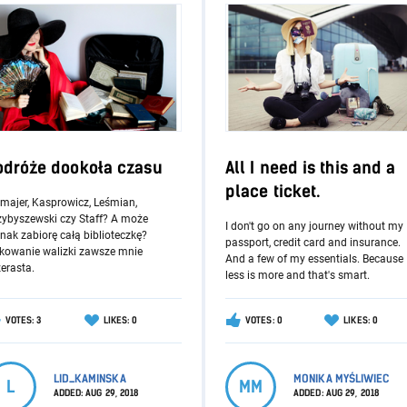
odróże dookoła czasu
All I need is this and a
place ticket.
tmajer, Kasprowicz, Leśmian,
zybyszewski czy Staff? A może
I don't go on any journey without my
nak zabiorę całą biblioteczkę?
passport, credit card and insurance.
kowanie walizki zawsze mnie
And a few of my essentials. Because
erasta.
less is more and that's smart.
VOTES: 3
LIKES: 0
VOTES: 0
LIKES: 0
LID_KAMINSKA
MONIKA MYŚLIWIEC
L
MM
ADDED:
AUG 29, 2018
ADDED:
AUG 29, 2018