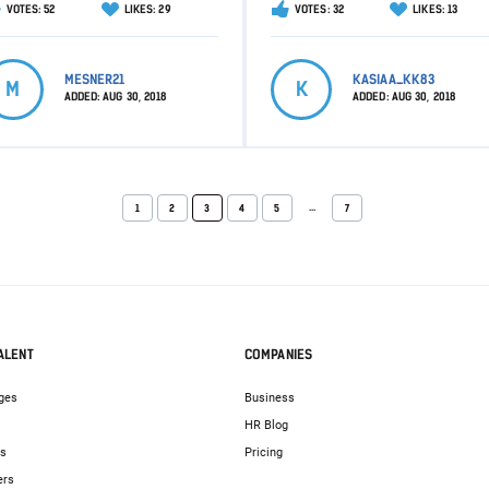
VOTES: 52
LIKES: 29
VOTES: 32
LIKES: 13
MESNER21
KASIAA_KK83
M
K
ADDED:
AUG 30, 2018
ADDED:
AUG 30, 2018
...
1
2
3
4
5
7
ALENT
COMPANIES
ges
Business
HR Blog
bs
Pricing
ers