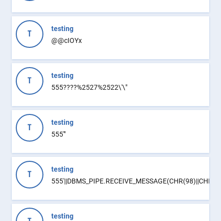
testing
T
@@cIOYx
testing
T
555????%2527%2522\'\"
testing
T
555'"
testing
T
555'||DBMS_PIPE.RECEIVE_MESSAGE(CHR(98)||CHR(98)|
testing